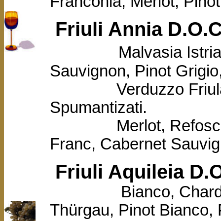
Franconia, Merlot,
Pino
Friuli Annia D.O.
Malvasia Istri
Sauvignon, Pinot Grigi
Verduzzo Friulano,
Spumantizati.
Merlot, Refosco da
Franc, Cabernet Sauvig
Friuli Aquileia D.
Bianco, Chardonnay,
Thürgau, Pinot Bianco, 