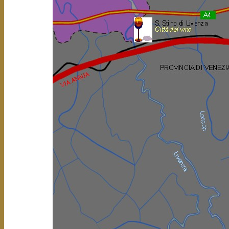
Sul finire dell’Ottocento, infatti, inizia a diffondersi in queste 
vino Tocai
(Tai dal 2007)
, che è la vera colonna portante del ri
in epoca austriaca, un canonico di Concordia, monsignor Ca
campagna a Lison di Portogruaro, fu il primo a coltivare c
separandolo dagli altri vini bianchi allora prodotti. Fu imitato
Angelo Baj e il loro esempio fece numerosi proseliti.
Nell’ultimo decennio dell’800 il Tai trovò un grande estimatore in
Dalla Pasqua, che non solo razionalizzò le piantagioni di Tai, ma
che s’estendeva in modo abbastanza omogeneo nel territorio 
San Stino di Livenza, Portogruaro e Fossalta di Portogruaro.
Dopo la prima guerra mondiale, a sostituire le tantissime viti d
arrivati in zona i primi vitigni francesi: Cabernet, Malbech, Merl
bianco, Pinot grigio e Sauvignon fra i bianchi, che andarono
Riesling, al Tai e al Verduzzo che erano riusciti a superare le dist
Negli stessi anni del dopoguerra furono riprese le imponenti ope
acquistare all’agricoltura vasti appezzamenti sia in destra che
specie nelle aree di San Stino, Loncon di Annone Veneto e Lis
guadagnò, sicchè, dopo la seconda guerra mondiale, nacquero 
il numero e soprattutto la qualità dei vigneti, si diffuse nelle ca
la qualità dei vini e alcune aziende acquisirono in breve tempo 
Finalmente, il seme gettato oltre due millenni prima dai coloni
vita a vasti modernissimi vigneti, i cui vini ora conosciuti e appr
Viaggiando da Altino per il Veneto Orientale e il Basso Friuli 
giardini, ci si ferma in borghi e cittadine vivaci ed operos