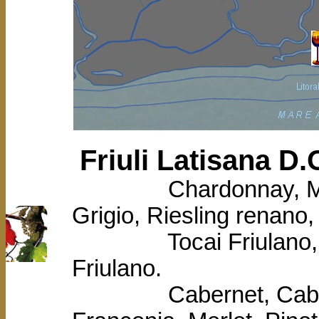
conosciuti. In queste terre, fino alla Livenza, si producono vini
sinistra Livenza e fino al Tagliamento la denominazione di origi
questi vini hanno quanto serve non solo per nobilitare la mil
Orientale, avendo anche le qualità necessarie per essere consider
che da Altino s’è progressivamente diffusa sia in terraferma che
ancor oggi fra le più splendide e ammirate dell’intero pianeta.
Friuli Latisana D.
Chardonnay, Malvasia
Grigio, Riesling renano
Tocai Friulano, Tra
Friulano.
Cabernet, Cab