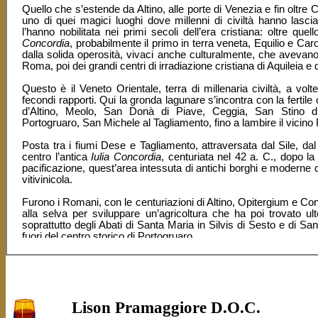
Quello che s’estende da Altino, alle porte di Venezia e fin oltre 
uno di quei magici luoghi dove millenni di civiltà hanno lasci
l’hanno nobilitata nei primi secoli dell’era cristiana: oltre quel
Concordia
, probabilmente il primo in terra veneta, Equilio e Ca
dalla solida operosità, vivaci anche culturalmente, che avevano a
Roma, poi dei grandi centri di irradiazione cristiana di Aquileia e
Questo è il Veneto Orientale, terra di millenaria civiltà, a vo
fecondi rapporti. Qui la gronda lagunare s’incontra con la ferti
d’Altino, Meolo, San Donà di Piave, Ceggia, San Stino d
Portogruaro, San Michele al Tagliamento, fino a lambire il vicino F
Posta tra i fiumi Dese e Tagliamento, attraversata dal Sile, da
centro l’antica
Iulia Concordia
, centuriata nel 42 a. C., dopo la 
pacificazione, quest’area intessuta di antichi borghi e moderne c
vitivinicola.
Furono i Romani, con le centuriazioni di Altino, Opitergium e Con
alla selva per sviluppare un’agricoltura che ha poi trovato ult
soprattutto degli Abati di Santa Maria in Silvis di Sesto e di 
fuori del centro storico di Portogruaro.
Da queste parti sono passati tutti, ma proprio tutti quelli che, ne
e fortuna in Italia. Dagli antichi Veneti, passati oltre tre millenn
Altino, ai Celti scesi dalla Carnia e arrivati fino alla Livenza, a
là del Danubio e fino ai Longobardi, rimasti in queste terre oltr
eserciti che negli ultimi mille anni hanno varcato le Alpi, il Tagl
Lison Pramaggiore D.O.C.
eserciti centinaia e centinaia di volte, spesso distruggendo, a vo