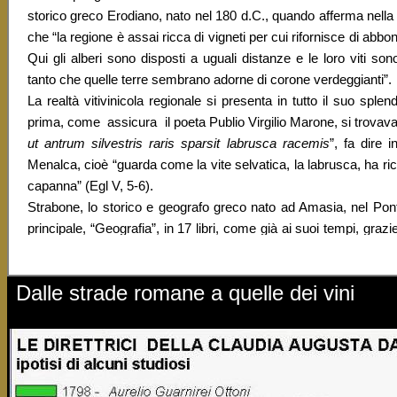
storico greco Erodiano, nato nel 180 d.C., quando afferma nella
che “la regione è assai ricca di vigneti per cui rifornisce di abbo
Qui gli alberi sono disposti a uguali distanze e le loro viti s
tanto che quelle terre sembrano adorne di corone verdeggianti”.
La realtà vitivinicola regionale si presenta in tutto il suo spl
prima, come assicura il poeta Publio Virgilio Marone, si trovava
ut antrum silvestris raris sparsit labrusca racemis
”, fa dire 
Menalca, cioè “guarda come la vite selvatica, la labrusca, ha rico
capanna” (Egl V, 5-6).
Strabone, lo storico e geografo greco nato ad Amasia, nel Pont
principale, “Geografia”, in 17 libri, come già ai suoi tempi, gra
“tutto fertile, ricco di viti e di alberi” (VIII, 38). E aggiunge: “Qu
botti: quelle di legno sono infatti più grandi delle case e la pro
Dalle strade romane a quelle dei vini
duratura” (V, 1, C 218).
Se dunque già sul finire del I sec. a.C. la coltivazione della vite a
storico greco Erodiano, nato nel 180 d.C., quando afferma nella
che “la regione è assai ricca di vigneti per cui rifornisce di abbo
Qui gli alberi sono disposti a uguali distanze e le loro viti s