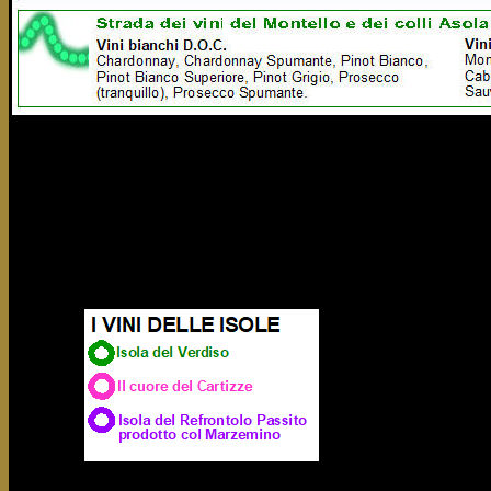
Se da quell’anno comincia per Altino una nuova vita, è del pari
ormai alle spalle lunghi secoli di civiltà, dal momento che la citt
ricca e popolosa, ben sviluppata e caratterizzata da un fiorente
gronda lagunare.
Non fu difficile dunque per i residenti accogliere e far propr
arrivati, fra cui appunto le viti che i coloni mandati da Roma si po
Ma un’altra data è fondamentale nella nostra storia: il 15 a.C.