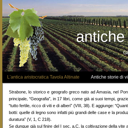
antiche s
G
L'antica aristocratica Tavola Altinate
Antiche storie di vit
Strabone
, lo storico e geografo greco nato ad Amasia, nel Pont
principale, “Geografia”, in 17 libri, come già ai suoi tempi, gra
“tutto fertile, ricco di viti e di alberi” (VIII, 38). E aggiunge: “Qu
botti: quelle di legno sono infatti più grandi delle case e la pro
duratura” (V, 1, C 218).
Se dunque già sul finire del I sec. a.C. la coltivazione della vite a