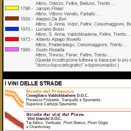
tanto che quelle terre sembrano adorne di corone verdeggianti”.
La realtà vitivinicola regionale si presenta in tutto il suo spl
prima, come assicura il poeta Publio Virgilio Marone, si trovava
ut antrum silvestris raris sparsit labrusca racemis
”, fa dire 
Menalca, cioè “guarda come la vite selvatica, la labrusca, ha rico
capanna” (Egl V, 5-6).
Poi, con le centurazioni del territorio, i coloni romani iniziano a
estetici che lo stesso Virgilio non manca di sottolineare, affe
(Egl IX, 42), cioè “le flessibili viti intrecciano pergolati”, dis
curata da saggi agricoltori.
Volendo fissare per questo territorio una data di passaggio fra l’a
della coltivazione intensiva della
vitis vinifera
, questa non può es
alla costruzione della via Annia.